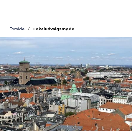
Gå
til
hovedindhold
Forside
Lokaludvalgsmøde
Brødkrumme