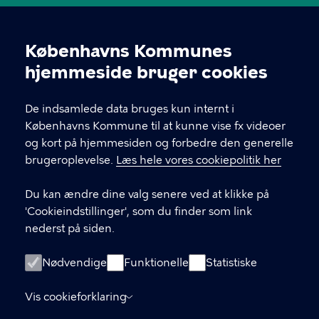
KONTAKT
Københavns Kommunes
indrebylokaludvalg@okf.kk.dk
Cookieindstillinger
hjemmeside bruger cookies
60 37 80 58
De indsamlede data bruges kun internt i
5798009800411
Københavns Kommune til at kunne vise fx videoer
og kort på hjemmesiden og forbedre den generelle
brugeroplevelse.
Læs hele vores cookiepolitik her
LINKS
Du kan ændre dine valg senere ved at klikke på
Kontakt os
'Cookieindstillinger', som du finder som link
nederst på siden.
Nyhedsbrev
Facebook
Nødvendige
Funktionelle
Statistiske
Instagram
Vis cookieforklaring