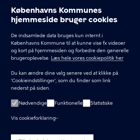
Københavns Kommunes
indrebylokaludvalg@okf.kk.dk
Cookieindstillinger
hjemmeside bruger cookies
60 37 80 58
De indsamlede data bruges kun internt i
5798009800411
Københavns Kommune til at kunne vise fx videoer
og kort på hjemmesiden og forbedre den generelle
brugeroplevelse.
Læs hele vores cookiepolitik her
LINKS
Du kan ændre dine valg senere ved at klikke på
Kontakt os
'Cookieindstillinger', som du finder som link
nederst på siden.
Nyhedsbrev
Facebook
Nødvendige
Funktionelle
Statistiske
Instagram
Vis cookieforklaring
Databeskyttelse