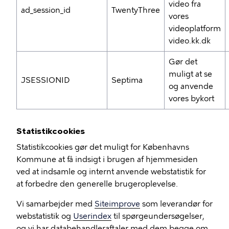
video fra
ad_session_id
TwentyThree
vores
videoplatform
video.kk.dk
Gør det
muligt at se
JSESSIONID
Septima
og anvende
vores bykort
Statistikcookies
Statistikcookies gør det muligt for Københavns
Kommune at få indsigt i brugen af hjemmesiden
ved at indsamle og internt anvende webstatistik for
at forbedre den generelle brugeroplevelse.
Vi samarbejder med
Siteimprove
som leverandør for
webstatistik og
Userindex
til spørgeundersøgelser,
og vi har databehandleraftaler med dem begge om