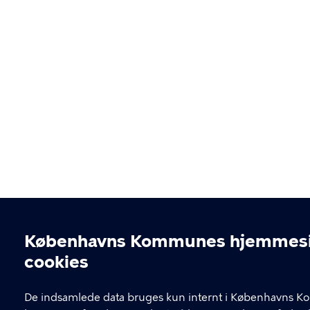
Københavns Kommunes hjemmesi
Cookieindstillinger
cookies
De indsamlede data bruges kun internt i Københavns Ko