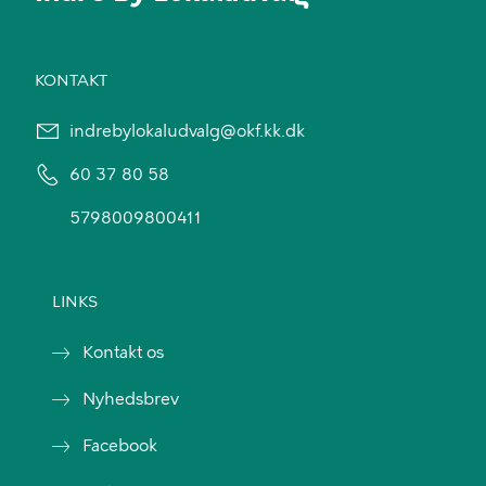
KONTAKT
indrebylokaludvalg@okf.kk.dk
60 37 80 58
5798009800411
LINKS
Kontakt os
Nyhedsbrev
Facebook