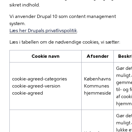
sikret indhold.
Vi anvender Drupal 10 som content management
system.
Læs her Drupals privatlivspolitik
.
Læs i tabellen om de nødvendige cookies, vi sætter:
Cookie navn
Afsender
Beskr
Gør de
muligt 
cookie-agreed-categories
Københavns
gemme
cookie-agreed-version
Kommunes
til- og 
cookie-agreed
hjemmeside
af cook
hjemm
Gør de
muligt 
lukke e