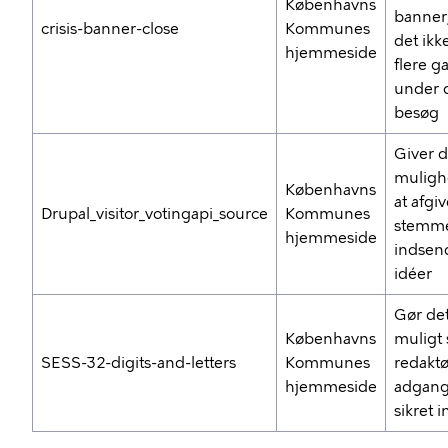
Københavns
banner,
crisis-banner-close
Kommunes
det ikk
hjemmeside
flere g
under d
besøg
Giver d
muligh
Københavns
at afgi
Drupal_visitor_votingapi_source
Kommunes
stemm
hjemmeside
indsen
idéer
Gør de
Københavns
muligt
SESS-32-digits-and-letters
Kommunes
redaktør
hjemmeside
adgang 
sikret 