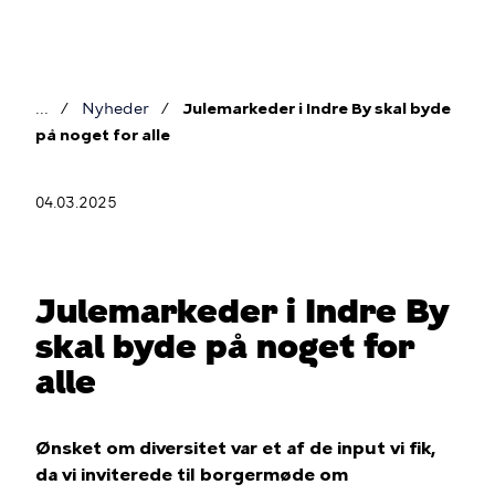
Gå
til
hovedindhold
Nyheder
Julemarkeder i Indre By skal byde
Brødkrumme
på noget for alle
04.03.2025
Julemarkeder i Indre By
skal byde på noget for
alle
Ønsket om diversitet var et af de input vi fik,
da vi inviterede til borgermøde om