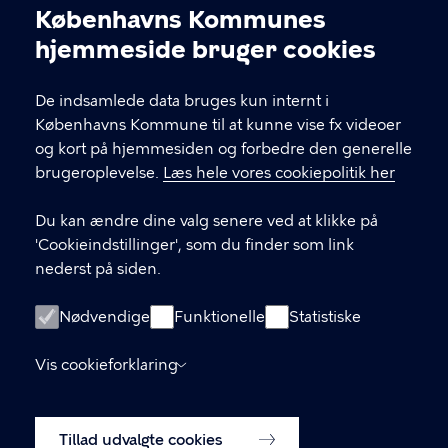
Københavns Kommunes
indrebylokaludvalg@okf.kk.dk
Cookieindstillinger
hjemmeside bruger cookies
60 37 80 58
De indsamlede data bruges kun internt i
5798009800411
Københavns Kommune til at kunne vise fx videoer
og kort på hjemmesiden og forbedre den generelle
brugeroplevelse.
Læs hele vores cookiepolitik her
LINKS
Du kan ændre dine valg senere ved at klikke på
Kontakt os
'Cookieindstillinger', som du finder som link
nederst på siden.
Nyhedsbrev
Facebook
Nødvendige
Funktionelle
Statistiske
Instagram
Vis cookieforklaring
Databeskyttelse
Tillad udvalgte cookies
Tilgængelighedserklæring