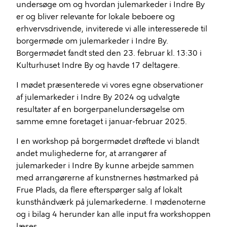
undersøge om og hvordan julemarkeder i Indre By
er og bliver relevante for lokale beboere og
erhvervsdrivende, inviterede vi alle interesserede til
borgermøde om julemarkeder i Indre By.
Borgermødet fandt sted den 23. februar kl. 13:30 i
Kulturhuset Indre By og havde 17 deltagere.
I mødet præsenterede vi vores egne observationer
af julemarkeder i Indre By 2024 og udvalgte
resultater af en borgerpanelundersøgelse om
samme emne foretaget i januar-februar 2025.
I en workshop på borgermødet drøftede vi blandt
andet mulighederne for, at arrangører af
julemarkeder i Indre By kunne arbejde sammen
med arrangørerne af kunstnernes høstmarked på
Frue Plads, da flere efterspørger salg af lokalt
kunsthåndværk på julemarkederne. I mødenoterne
og i bilag 4 herunder kan alle input fra workshoppen
læses.