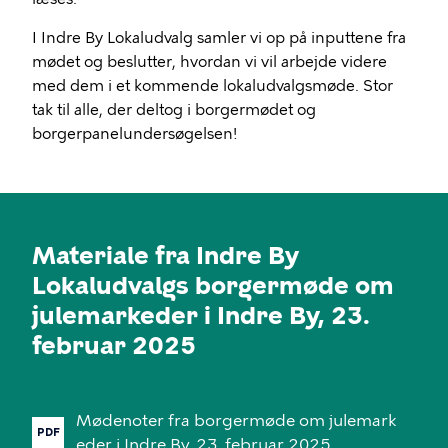
I Indre By Lokaludvalg samler vi op på inputtene fra
mødet og beslutter, hvordan vi vil arbejde videre
med dem i et kommende lokaludvalgsmøde. Stor
tak til alle, der deltog i borgermødet og
borgerpanelundersøgelsen!
Materiale fra Indre By
Lokaludvalgs borgermøde om
julemarkeder i Indre By, 23.
februar 2025
Mødenoter
fra
borgermøde
om
julemark
PDF
eder
i
Indre
By,
23.
februar
2025