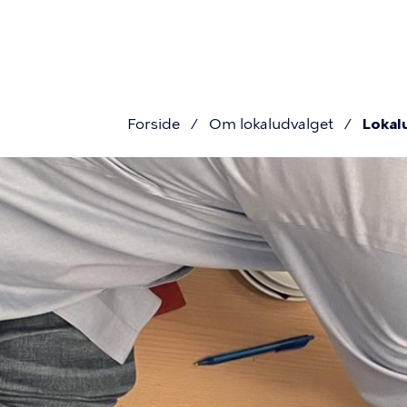
Primær
Gå
til
navigati
hovedindhold
Forside
Om lokaludvalget
Lokal
Brødkru
Lokaludva
arbejde