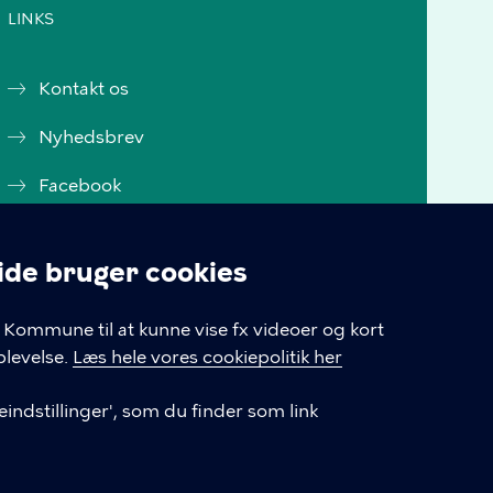
LINKS
Kontakt os
Nyhedsbrev
Facebook
Instagram
e bruger cookies
Databeskyttelse
linger
Kommune til at kunne vise fx videoer og kort
Tilgængelighedserklæring
levelse.
Læs hele vores cookiepolitik her
Cookieindstillinger
indstillinger', som du finder som link