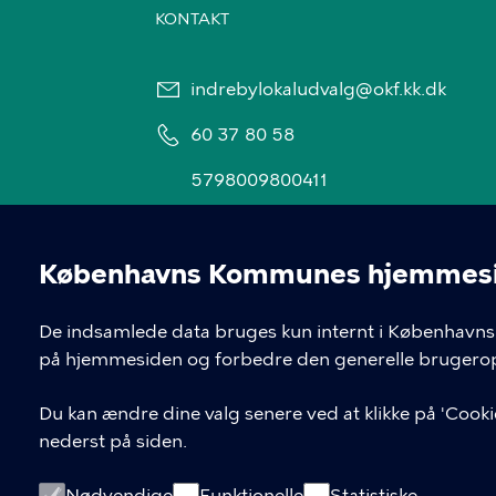
KONTAKT
indrebylokaludvalg@okf.kk.dk
60 37 80 58
5798009800411
Københavns Kommunes hjemmesid
Cookieindstil
De indsamlede data bruges kun internt i Københavns 
på hjemmesiden og forbedre den generelle brugerop
Du kan ændre dine valg senere ved at klikke på 'Cookie
nederst på siden.
Nødvendige
Funktionelle
Statistiske