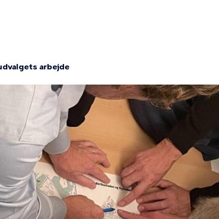
on
udvalgets arbejde
mme
lgets