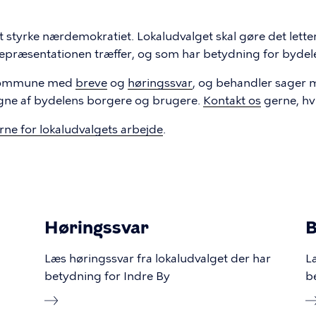
styrke nærdemokratiet. Lokaludvalget skal gøre det letter
repræsentationen træffer, og som har betydning for bydel
s Kommune med
breve
og
høringssvar
, og behandler sager m
gne af bydelens borgere og brugere.
Kontakt os
gerne, hvi
rne for lokaludvalgets arbejde
.
Høringssvar
B
Læs høringssvar fra lokaludvalget der har
L
betydning for Indre By
b